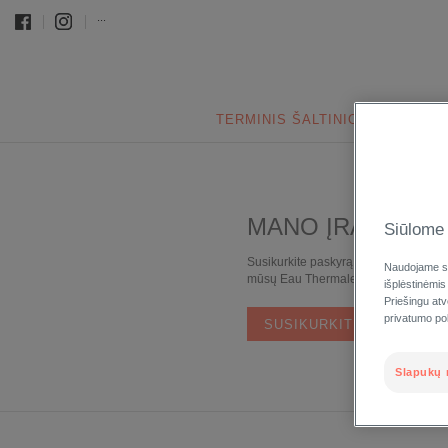
...
TERMINIS ŠALTINIO VANDUO
MANO ĮRAŠAI
Siūlome 
Susikurkite paskyrą, kad galėtumėte 
Naudojame sl
mūsų Eau Thermale Aveve narių privi
išplėstinėmis
Priešingu at
privatumo poli
SUSIKURKITE PASKYRĄ
Slapukų 