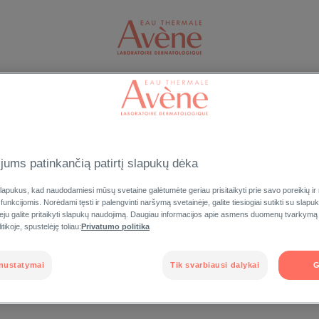
VEIDUI
KŪNUI
APSAUGA NUO SAULĖS
VYRAMS
PRISIJUNGTI
jums patinkančią patirtį slapukų dėka
gauti naudą iš
apukus, kad naudodamiesi mūsų svetaine galėtumėte geriau prisitaikyti prie savo poreikių ir
legijos
 funkcijomis. Norėdami tęsti ir palengvinti naršymą svetainėje, galite tiesiogiai sutikti su slap
Pamiršote slaptažod
veju galite pritaikyti slapukų naudojimą. Daugiau informacijos apie asmens duomenų tvarkymą
tikoje, spustelėję toliau:
Privatumo politika
nustatymai
Tik svarbiausi dalykai
G