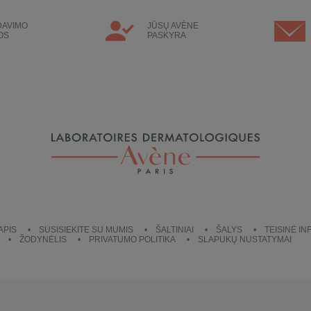
DAVIMO
JŪSŲ AVÈNE
OS
PASKYRA
APIS
SUSISIEKITE SU MUMIS
ŠALTINIAI
ŠALYS
TEISINĖ I
ŽODYNĖLIS
PRIVATUMO POLITIKA
SLAPUKŲ NUSTATYMAI