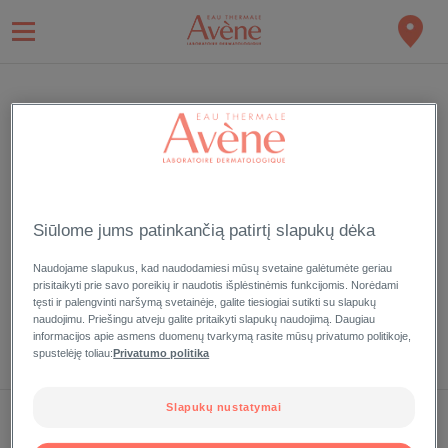
PRISIJUNGTI
Užsiregistruokite ir mėgaukitės mūsų išskirtinio Eau Thermale
Aveve kliento privilegijomis
Siūlome jums patinkančią patirtį slapukų dėka
Naudojame slapukus, kad naudodamiesi mūsų svetaine galėtumėte geriau
prisitaikyti prie savo poreikių ir naudotis išplėstinėmis funkcijomis. Norėdami
tęsti ir palengvinti naršymą svetainėje, galite tiesiogiai sutikti su slapukų
Pamiršote slaptažodį?
naudojimu. Priešingu atveju galite pritaikyti slapukų naudojimą. Daugiau
informacijos apie asmens duomenų tvarkymą rasite mūsų privatumo politikoje,
spustelėję toliau:
Privatumo politika
Slapukų nustatymai
MANO ĮRAŠAI