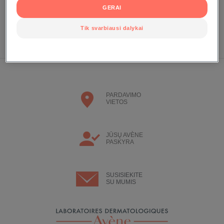
Susikurkite paskyrą, kad galėtumėte gauti naudą iš mūsų Eau
GERAI
Thermale Aveve narių privilegijos
Tik svarbiausi dalykai
SUSIKURKITE PASKYRĄ
PARDAVIMO
VIETOS
JŪSŲ AVÈNE
PASKYRA
SUSISIEKITE
SU MUMIS