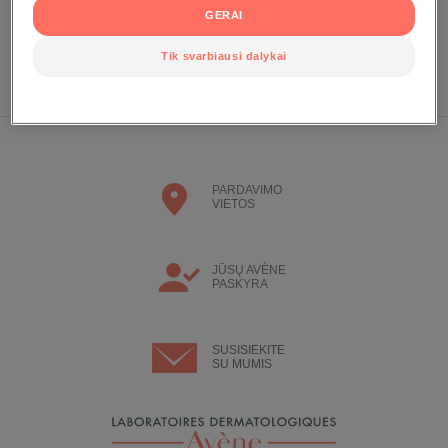
Susikurkite paskyrą, kad galėtumėte gauti naudą iš mūsų Eau
GERAI
Thermale Aveve narių privilegijos
Tik svarbiausi dalykai
SUSIKURKITE PASKYRĄ
PARDAVIMO
VIETOS
JŪSŲ AVÈNE
PASKYRA
SUSISIEKITE
SU MUMIS