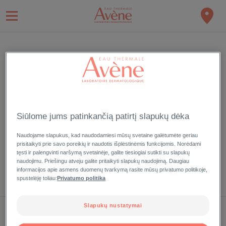
PRISIJUNGTI
Užsiregistruokite ir mėgaukitės mūsų išskirtinio Eau Thermale
Aveve kliento privilegijomis
Siūlome jums patinkančią patirtį slapukų dėka
Naudojame slapukus, kad naudodamiesi mūsų svetaine galėtumėte geriau
prisitaikyti prie savo poreikių ir naudotis išplėstinėmis funkcijomis. Norėdami
tęsti ir palengvinti naršymą svetainėje, galite tiesiogiai sutikti su slapukų
Pamiršote slaptažodį?
naudojimu. Priešingu atveju galite pritaikyti slapukų naudojimą. Daugiau
informacijos apie asmens duomenų tvarkymą rasite mūsų privatumo politikoje,
spustelėję toliau:
Privatumo politika
Slapukų nustatymai
MANO ĮRAŠAI