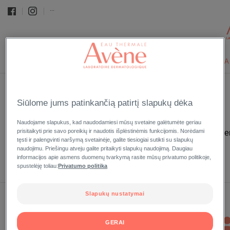
...
TERMINIS ŠALTINIO VANDUO
VEIDUI
KŪNUI
APSA
Pradinis puslapis
Glossary
Fotoensibilizacija
›
›
Siūlome jums patinkančią patirtį slapukų dėka
FOTOENSIBILIZACIJA
Naudojame slapukus, kad naudodamiesi mūsų svetaine galėtumėte geriau
prisitaikyti prie savo poreikių ir naudotis išplėstinėmis funkcijomis. Norėdami
Nenormalus odos jautrumas saulei, dėl kurio atsiranda ale
tęsti ir palengvinti naršymą svetainėje, galite tiesiogiai sutikti su slapukų
naudojimu. Priešingu atveju galite pritaikyti slapukų naudojimą. Daugiau
Back to glossary
informacijos apie asmens duomenų tvarkymą rasite mūsų privatumo politikoje,
spustelėję toliau:
Privatumo politika
Slapukų nustatymai
PARDAVIMO
GERAI
VIETOS