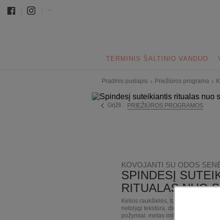
...
TERMINIS ŠALTINIO VANDUO
Pradinis puslapis
Priežiūros programa
K
›
›
Grįžti :
PRIEŽIŪROS PROGRAMOS
KOVOJANTI SU ODOS SEN
SPINDESĮ SUTEI
RITUALAS NUO 
Kelios raukšlelės, tonusą ir elasting
netolygi tekstūra, dingęs odos spinde
požymiai: metas imti veiksmų!