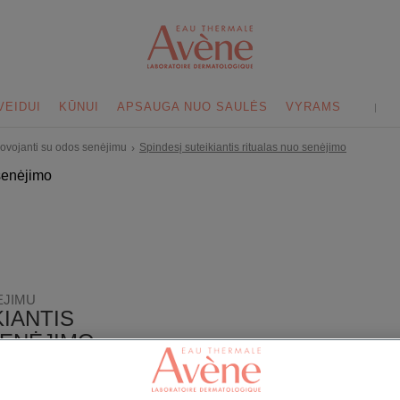
VEIDUI
KŪNUI
APSAUGA NUO SAULĖS
VYRAMS
ovojanti su odos senėjimu
Spindesį suteikiantis ritualas nuo senėjimo
›
ĖJIMU
KIANTIS
SENĖJIMO
umą praradusi oda,
sys... Tai senėjimo