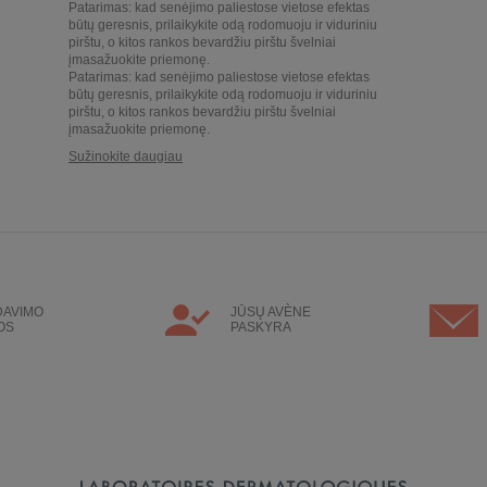
Patarimas: kad senėjimo paliestose vietose efektas
būtų geresnis, prilaikykite odą rodomuoju ir viduriniu
pirštu, o kitos rankos bevardžiu pirštu švelniai
įmasažuokite priemonę.
Patarimas: kad senėjimo paliestose vietose efektas
būtų geresnis, prilaikykite odą rodomuoju ir viduriniu
pirštu, o kitos rankos bevardžiu pirštu švelniai
įmasažuokite priemonę.
Sužinokite daugiau
DAVIMO
JŪSŲ AVÈNE
OS
PASKYRA