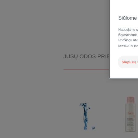
Siūlome 
Naudojame sl
išplėstinėmis
Priešingu at
privatumo poli
JŪSŲ ODOS PRIEŽIŪROS 
Slapukų 