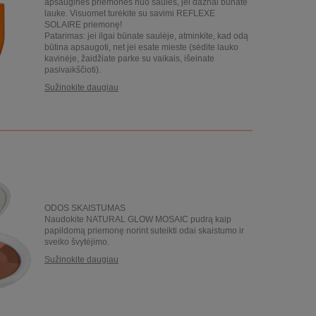
apsaugines priemones nuo saulės, jei dažnai būnate
lauke. Visuomet turėkite su savimi REFLEXE
SOLAIRE priemonę!
Patarimas: jei ilgai būnate saulėje, atminkite, kad odą
būtina apsaugoti, net jei esate mieste (sėdite lauko
kavinėje, žaidžiate parke su vaikais, išeinate
pasivaikščioti).
Sužinokite daugiau
ODOS SKAISTUMAS
Naudokite NATURAL GLOW MOSAIC pudrą kaip
papildomą priemonę norint suteikti odai skaistumo ir
sveiko švytėjimo.
Sužinokite daugiau