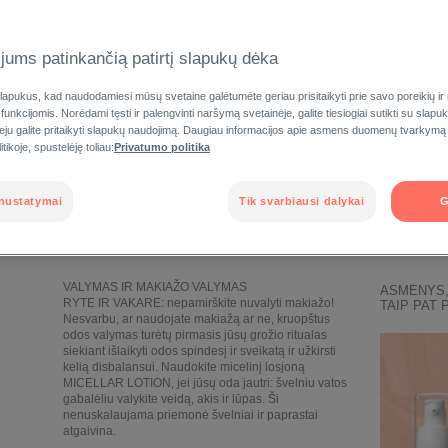
jums patinkančią patirtį slapukų dėka
apukus, kad naudodamiesi mūsų svetaine galėtumėte geriau prisitaikyti prie savo poreikių ir
 funkcijomis. Norėdami tęsti ir palengvinti naršymą svetainėje, galite tiesiogiai sutikti su slap
veju galite pritaikyti slapukų naudojimą. Daugiau informacijos apie asmens duomenų tvarkymą
tikoje, spustelėję toliau:
Privatumo politika
PROGRAMA
nustatymai
Tik svarbiausi dalykai
G
VALYMAS IR MAKIAŽO VALYMAS
ASMENYS,
RYTE IR VAKARE: nepamirškite nuvalyti makiažo!
TAIP PAT 
Nesvarbu, ar naudojate makiažą ar ne, kruopštus
odos valymas turėtų pirmasis jūsų grožio ritualas
siekiant išlaikyti odos spindesį ir sveikatą ir užkirsti
kelią disbalansui. Naudokite micelinį losjoną
MICELLAR LOTION, jei jūsų oda jautri: švelniu vatos
gabalėliu valykite veidą, akis ir lūpas. Ši
nenuskalaujama priemonė švelniai ir paprastai
atgaivina.