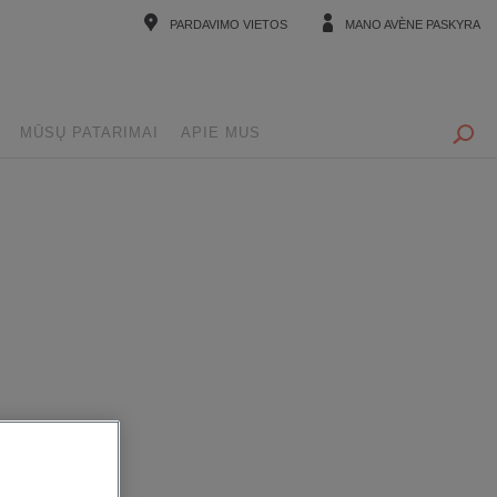
PARDAVIMO VIETOS
MANO AVÈNE PASKYRA
MŪSŲ PATARIMAI
APIE MUS