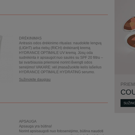
DRĖKINIMAS
Antrasis odos drėkinimo ritualas: naudokite lengvą
(LIGHT) arba riebų (RICH) drėkinantį kremą
HYDRANCE OPTIMALE UV kremą. Jūsų oda
sudrėkinta ir apsaugot nuo saulės su SPF 20 filtru –
tai svarbiausia priemonė norint išvengti odos
senėjimo! VAKARE: vėl įmasažuokite kelis lašelius
HYDRANCE OPTIMALE HYDRATING serumo.
Sužinokite daugiau
PRIEM
CO
SUŽIN
APSAUGA
Apsauga yra būtina!
Norint apsisaugoti nuo fotosenėjimo, būtina naudoti