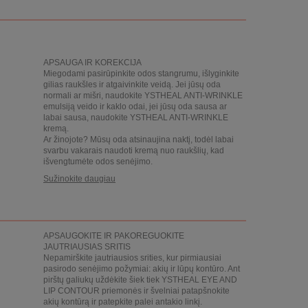
APSAUGA IR KOREKCIJA
Miegodami pasirūpinkite odos stangrumu, išlyginkite
gilias raukšles ir atgaivinkite veidą. Jei jūsų oda
normali ar mišri, naudokite YSTHEAL ANTI-WRINKLE
emulsiją veido ir kaklo odai, jei jūsų oda sausa ar
labai sausa, naudokite YSTHEAL ANTI-WRINKLE
kremą.
Ar žinojote? Mūsų oda atsinaujina naktį, todėl labai
svarbu vakarais naudoti kremą nuo raukšlių, kad
išvengtumėte odos senėjimo.
Sužinokite daugiau
APSAUGOKITE IR PAKOREGUOKITE
JAUTRIAUSIAS SRITIS
Nepamirškite jautriausios srities, kur pirmiausiai
pasirodo senėjimo požymiai: akių ir lūpų kontūro. Ant
pirštų galiukų uždėkite šiek tiek YSTHEAL EYE AND
LIP CONTOUR priemonės ir švelniai patapšnokite
akių kontūrą ir patepkite palei antakio linkį.