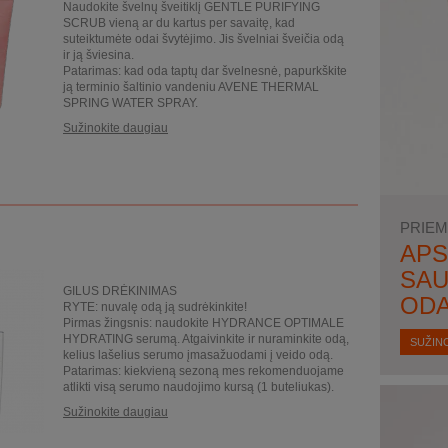
Naudokite švelnų šveitiklį GENTLE PURIFYING
SCRUB vieną ar du kartus per savaitę, kad
suteiktumėte odai švytėjimo. Jis švelniai šveičia odą
ir ją šviesina.
Patarimas: kad oda taptų dar švelnesnė, papurkškite
ją terminio šaltinio vandeniu AVENE THERMAL
SPRING WATER SPRAY.
Sužinokite daugiau
PRIEM
APS
SAU
GILUS DRĖKINIMAS
ODA
RYTE: nuvalę odą ją sudrėkinkite!
Pirmas žingsnis: naudokite HYDRANCE OPTIMALE
HYDRATING serumą. Atgaivinkite ir nuraminkite odą,
SUŽIN
kelius lašelius serumo įmasažuodami į veido odą.
Patarimas: kiekvieną sezoną mes rekomenduojame
atlikti visą serumo naudojimo kursą (1 buteliukas).
Sužinokite daugiau