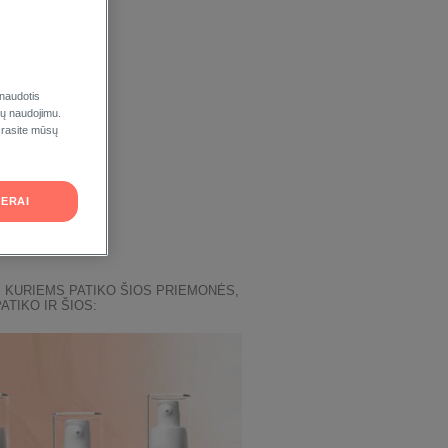
 naudotis
ukų naudojimu.
 rasite mūsų
ERAI
 KURIEMS PATIKO ŠIOS PRIEMONĖS,
PATIKO IR ŠIOS: