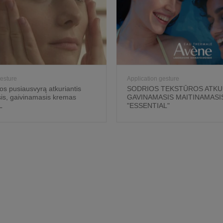
gesture
Application gesture
os pusiausvyrą atkuriantis
SODRIOS TEKSTŪROS ATKU
is, gaivinamasis kremas
GAVINAMASIS MAITINAMASI
L
"ESSENTIAL"