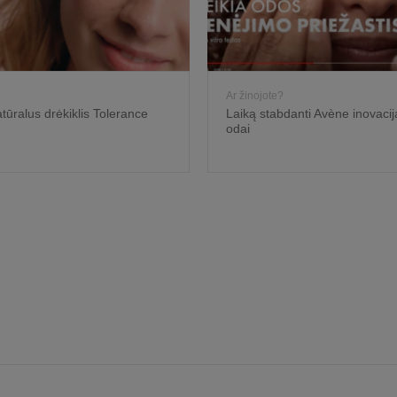
Ar žinojote?
tūralus drėkiklis Tolerance
Laiką stabdanti Avène inovacij
odai