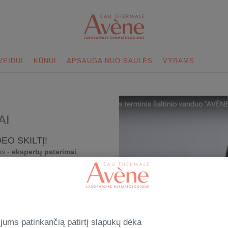
VEIDUI
KŪNUI
APSAUGA NUO SAULĖS
VYRAMS
AI
DEO SKILTĮ!
ms -
ekspertų patarimai
,
...?
“
rija.
jums patinkančią patirtį slapukų dėka