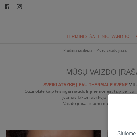
...
TERMINIS ŠALTINIO VANDUO
Pradinis puslapis
Mūsų vaizdo įrašai
›
MŪSŲ VAIZDO ĮRAŠ
VI
SVEIKI ATVYKĘ Į EAU THERMALE AVÈNE
Sužinokite kaip teisingai
naudoti priemones
, taip pat Ju
įdomūs faktai rubrikoje
„Ar žinote, kad
Vaizdo įrašai ir
terminio vandens isto
Siūlome 