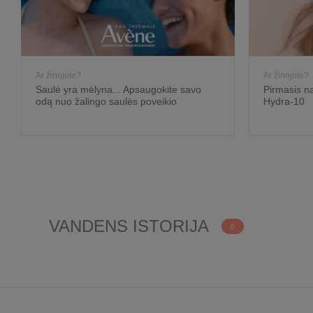
Ar žinojote?
Ar žinojote?
Saulė yra mėlyna... Apsaugokite savo
Pirmasis na
odą nuo žalingo saulės poveikio
Hydra-10
VANDENS ISTORIJA
0