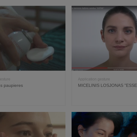
gesture
Application gesture
des paupieres
MICELINIS LOSJONAS "ESSE