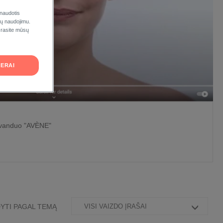
 naudotis
ukų naudojimu.
 rasite mūsų
ERAI
o vanduo "AVÈNE"
YTI PAGAL TEMĄ
VISI VAIZDO ĮRAŠAI