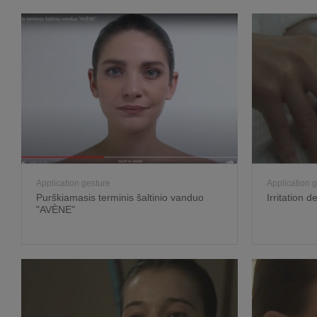
Application gesture
Application 
Purškiamasis terminis šaltinio vanduo
Irritation 
"AVÈNE"