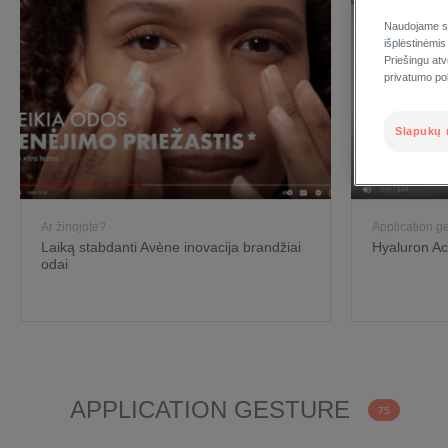
Naudojame sl
išplėstinėmis
Priešingu at
privatumo poli
Slapukų 
Ar žinojote?
Application g
Laiką stabdanti Avène inovacija brandžiai
Hyaluron Ac
odai
APPLICATION GESTURE
75