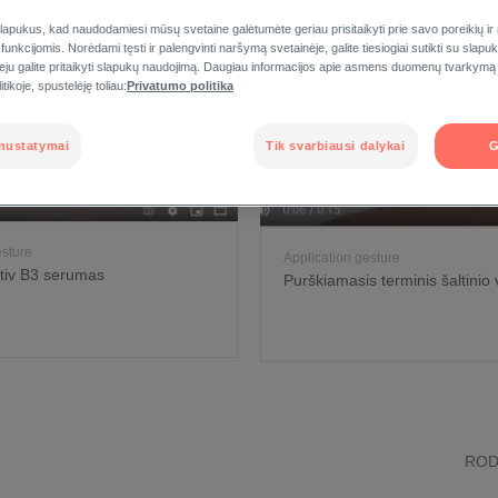
apukus, kad naudodamiesi mūsų svetaine galėtumėte geriau prisitaikyti prie savo poreikių ir
 funkcijomis. Norėdami tęsti ir palengvinti naršymą svetainėje, galite tiesiogiai sutikti su slap
veju galite pritaikyti slapukų naudojimą. Daugiau informacijos apie asmens duomenų tvarkymą
tikoje, spustelėję toliau:
Privatumo politika
nustatymai
Tik svarbiausi dalykai
G
esture
Application gesture
tiv B3 serumas
Purškiamasis terminis šaltini
ROD