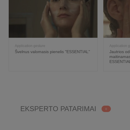
Application gesture
Application 
Švelnus valomasis pienelis "ESSENTIAL"
Jautrios od
maitinamas
ESSENTIA
EKSPERTO PATARIMAI
0