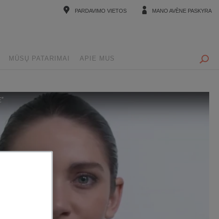
PARDAVIMO VIETOS
MANO AVÈNE PASKYRA
MŪSŲ PATARIMAI
APIE MUS