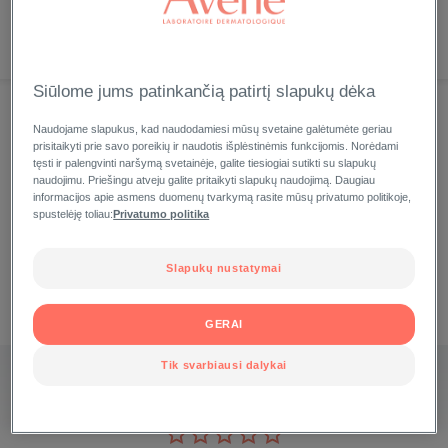
NAUJIENA
PERKAMIAUSI
DABAR
Siūlome jums patinkančią patirtį slapukų dėka
Naudojame slapukus, kad naudodamiesi mūsų svetaine galėtumėte geriau
prisitaikyti prie savo poreikių ir naudotis išplėstinėmis funkcijomis. Norėdami
Add to my favorite products
tęsti ir palengvinti naršymą svetainėje, galite tiesiogiai sutikti su slapukų
naudojimu. Priešingu atveju galite pritaikyti slapukų naudojimą. Daugiau
informacijos apie asmens duomenų tvarkymą rasite mūsų privatumo politikoje,
spustelėję toliau:
Privatumo politika
Slapukų nustatymai
GERAI
Tik svarbiausi dalykai
CLEANANCE KONCENTRUOTA PRIEMONĖ NUO AKNĖS
IR ODOS NELYGUMŲ COMEDOMED+