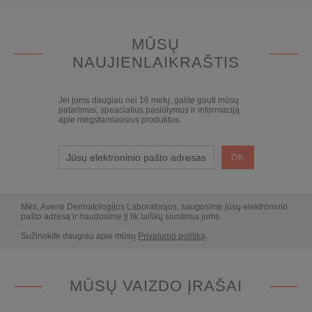
MŪSŲ
NAUJIENLAIKRAŠTIS
Jei jums daugiau nei 16 metų, galite gauti mūsų
patarimus, speacialius pasiūlymus ir informaciją
apie mėgstamiausius produktus.
Mes, Avene Dermatologijos Laboratorijos, saugosime jūsų elektroninio
pašto adresą ir naudosime jį tik laiškų siuntimui jums.
Sužinokite daugiau apie mūsų
Privatumo politiką
.
MŪSŲ VAIZDO ĮRAŠAI