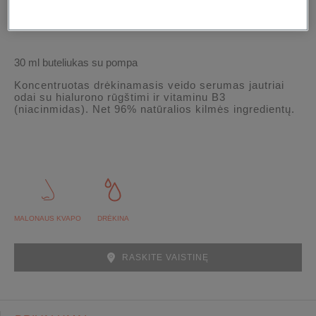
30 ml buteliukas su pompa
Koncentruotas drėkinamasis veido serumas jautriai
odai su hialurono rūgštimi ir vitaminu B3
(niacinmidas). Net 96% natūralios kilmės ingredientų.
MALONAUS KVAPO
DRĖKINA
RASKITE VAISTINĘ