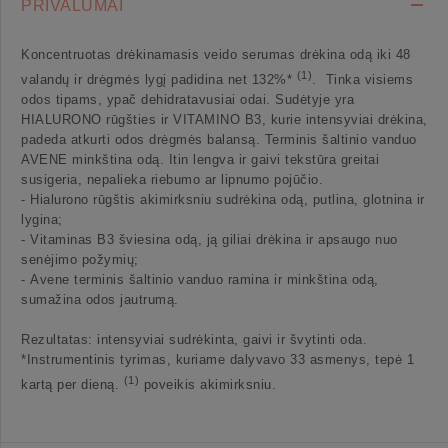
PRIVALUMAI
Koncentruotas drėkinamasis veido serumas drėkina odą iki 48
(1)
valandų ir drėgmės lygį padidina net 132%*
. Tinka visiems
odos tipams, ypač dehidratavusiai odai. Sudėtyje yra
HIALURONO rūgšties ir VITAMINO B3, kurie intensyviai drėkina,
padeda atkurti odos drėgmės balansą. Terminis šaltinio vanduo
AVENE minkština odą. Itin lengva ir gaivi tekstūra greitai
susigeria, nepalieka riebumo ar lipnumo pojūčio.
- Hialurono rūgštis akimirksniu sudrėkina odą, putlina, glotnina ir
lygina;
- Vitaminas B3 šviesina odą, ją giliai drėkina ir apsaugo nuo
senėjimo požymių;
- Avene terminis šaltinio vanduo ramina ir minkština odą,
sumažina odos jautrumą.
Rezultatas: intensyviai sudrėkinta, gaivi ir švytinti oda.
*Instrumentinis tyrimas, kuriame dalyvavo 33 asmenys, tepė 1
(1)
kartą per dieną.
poveikis akimirksniu.