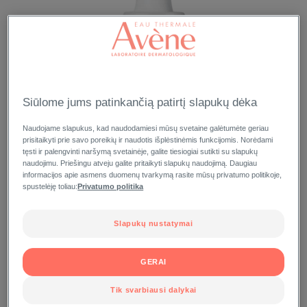
Siūlome jums patinkančią patirtį slapukų dėka
Naudojame slapukus, kad naudodamiesi mūsų svetaine galėtumėte geriau
prisitaikyti prie savo poreikių ir naudotis išplėstinėmis funkcijomis. Norėdami
tęsti ir palengvinti naršymą svetainėje, galite tiesiogiai sutikti su slapukų
naudojimu. Priešingu atveju galite pritaikyti slapukų naudojimą. Daugiau
informacijos apie asmens duomenų tvarkymą rasite mūsų privatumo politikoje,
spustelėję toliau:
Privatumo politika
Slapukų nustatymai
GERAI
Tik svarbiausi dalykai