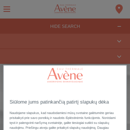
HIDE SEARCH
PRIEMONIŲ LINIJA
TOLERANCE HYDRA-
10
100 % natūralios kilmės drėkinančios priemonės. Padeda atkurti
Siūlome jums patinkančią patirtį slapukų dėka
natūralius odos drėgmės resursus ir apsaugoti natūralią odos
mikrobiomą.
Naudojame slapukus, kad naudodamiesi mūsų svetaine galėtumėte geriau
prisitaikyti prie savo poreikių ir naudotis išplėstinėmis funkcijomis. Norėdami
tęsti ir palengvinti naršymą svetainėje, galite tiesiogiai sutikti su slapukų
naudojimu. Priešingu atveju galite pritaikyti slapukų naudojimą. Daugiau