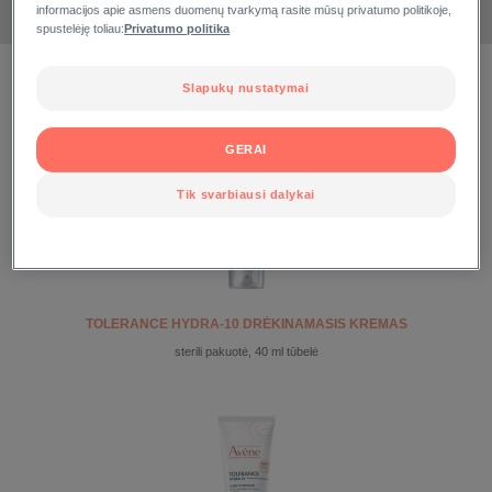
VISOS TEKSTŪROS
TEKSTŪRA :
informacijos apie asmens duomenų tvarkymą rasite mūsų privatumo politikoje,
spustelėję toliau:
Privatumo politika
PRIEŽIŪRA
Slapukų nustatymai
GERAI
Tik svarbiausi dalykai
TOLERANCE HYDRA-10 DRĖKINAMASIS KREMAS
sterili pakuotė, 40 ml tūbelė