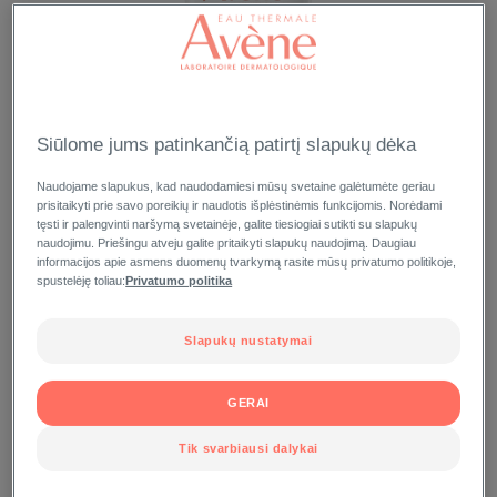
Siūlome jums patinkančią patirtį slapukų dėka
Naudojame slapukus, kad naudodamiesi mūsų svetaine galėtumėte geriau
prisitaikyti prie savo poreikių ir naudotis išplėstinėmis funkcijomis. Norėdami
tęsti ir palengvinti naršymą svetainėje, galite tiesiogiai sutikti su slapukų
naudojimu. Priešingu atveju galite pritaikyti slapukų naudojimą. Daugiau
informacijos apie asmens duomenų tvarkymą rasite mūsų privatumo politikoje,
spustelėję toliau:
Privatumo politika
Slapukų nustatymai
GERAI
Tik svarbiausi dalykai