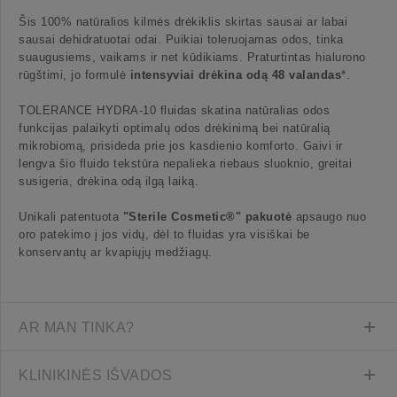
Šis 100% natūralios kilmės drėkiklis skirtas sausai ar labai
sausai dehidratuotai odai. Puikiai toleruojamas odos, tinka
suaugusiems, vaikams ir net kūdikiams. Praturtintas hialurono
rūgštimi, jo formulė
intensyviai drėkina odą 48 valandas
*.
TOLERANCE HYDRA-10 fluidas skatina natūralias odos
funkcijas palaikyti optimalų odos drėkinimą bei natūralią
mikrobiomą, prisideda prie jos kasdienio komforto. Gaivi ir
lengva šio fluido tekstūra nepalieka riebaus sluoknio, greitai
susigeria, drėkina odą ilgą laiką.
Unikali patentuota
"Sterile Cosmetic®" pakuotė
apsaugo nuo
oro patekimo į jos vidų, dėl to fluidas yra visiškai be
konservantų ar kvapiųjų medžiagų.
AR MAN TINKA?
KLINIKINĖS IŠVADOS