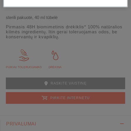
sterili pakuotė, 40 ml tūbelė
Pirmasis 48H biomimetinis drėkiklis* 100% natūralios
kilmės ingredientų. Itin gerai toleruojamas odos, be
konservantų ir kvapiklių.
PUIKIAI TOLERUOJAMAS
DRĖKINA
RASKITE VAISTINĘ
PIRKITE INTERNETU
PRIVALUMAI