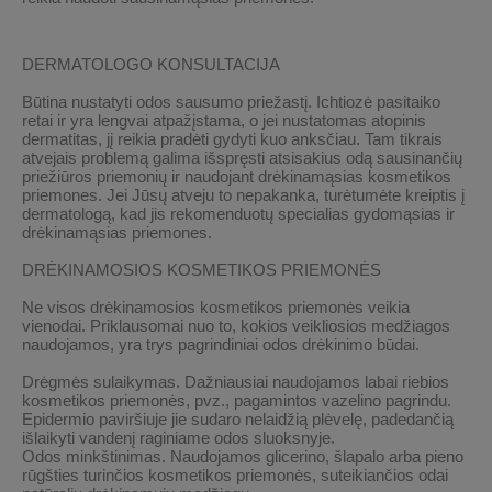
DERMATOLOGO KONSULTACIJA
Būtina nustatyti odos sausumo priežastį. Ichtiozė pasitaiko
retai ir yra lengvai atpažįstama, o jei nustatomas atopinis
dermatitas, jį reikia pradėti gydyti kuo anksčiau. Tam tikrais
atvejais problemą galima išspręsti atsisakius odą sausinančių
priežiūros priemonių ir naudojant drėkinamąsias kosmetikos
priemones. Jei Jūsų atveju to nepakanka, turėtumėte kreiptis į
dermatologą, kad jis rekomenduotų specialias gydomąsias ir
drėkinamąsias priemones.
DRĖKINAMOSIOS KOSMETIKOS PRIEMONĖS
Ne visos drėkinamosios kosmetikos priemonės veikia
vienodai. Priklausomai nuo to, kokios veikliosios medžiagos
naudojamos, yra trys pagrindiniai odos drėkinimo būdai.
Drėgmės sulaikymas.
Dažniausiai naudojamos labai riebios
kosmetikos priemonės, pvz., pagamintos vazelino pagrindu.
Epidermio paviršiuje jie sudaro nelaidžią plėvelę, padedančią
išlaikyti vandenį raginiame odos sluoksnyje.
Odos minkštinimas.
Naudojamos glicerino, šlapalo arba pieno
rūgšties turinčios kosmetikos priemonės, suteikiančios odai