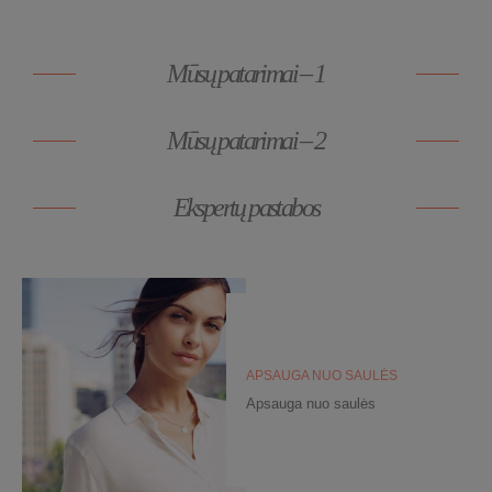
Mūsų patarimai – 1
Mūsų patarimai – 2
Ekspertų pastabos
APSAUGA NUO SAULĖS
Apsauga nuo saulės