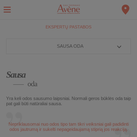
EKSPERTŲ PASTABOS
SAUSA ODA
Sausa
oda
Yra keli odos sausumo laipsniai. Normali geros būklės oda taip
pat gali būti natūraliai sausa.
Nepriklausomai nuo odos tipo tam tikri veiksniai gali padidinti
odos jautrumą ir sukelti nepageidaujamą stiprią jos reakciją.