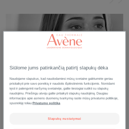
Siūlome jums patinkančią patirtį slapukų dėka
Naudojame slapukus, kad naudodamiesi mūsų svetaine galėtumėte geriau
prisitaikyti prie savo poreikių ir naudotis išplėstinėmis funkcijomis. Norėdami
tęsti ir palengvinti naršymą svetainėje, galite tiesiogiai sutikti su slapukų
naudojimu. Priešingu atveju galite pritaikyti slapukų naudojimą. Daugiau
informacijos apie asmens duomenų tvarkymą rasite mūsų privatumo politikoje,
spustelėję toliau:
Privatumo politika
Slapukų nustatymai
Kokia yra sausa oda?