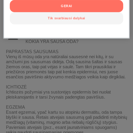
GERAI
T
Tik svarbiausi dalykai
am tikros klimato sąlygos, mechaninis poveikis ir
tam tikrų maisto produktų netoleravimas yra
papildomi veiksniai, sukeliantys odos sausumą.
KOKIA YRA SAUSA ODA?
PAPRASTAS SAUSUMAS
Vienų iš mūsų oda yra natūraliai sausesnė nei kitų, ir su
amžiumi jos sausumas didėja. Odą sausina šaltas ir sausas
žiemos oras, taip pat vėjas ir saulė. Tam tikri prausikliai ir
priežiūros priemonės taip pat kenkia epidermiui, nes juose
esančios paviršinio aktyvumo medžiagos veikia kaip dirgikliai.
ICHTIOZĖ
Ichtiozės požymiai yra sustorėjęs epidermis bei nuolat
pleiskanojantis ir tarsi žvynais padengtas paviršius.
EGZEMA
Esant egzemai, ypač kartu su atopiniu dermatitu, oda tampa
blyški ir sausa. Retais atvejais sausumą gali padidinti mitybinių
medžiagų (vitaminų, magnio arba riebalų rūgščių) stygius.
Pavieniais atvejais (pvz., esant jaunatviniams spuogams)
reikia naudoti sausinamąsias priemones.