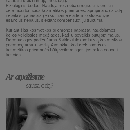
natūralių drėkinamųjų medžiagų.
Fiziologinis būdas.
Naudojamos riebalų rūgščių, sterolių ir
ceramidų turinčios kosmetikos priemonės, aprūpinančios odą
riebalais, panašiais į viršutiniame epidermio sluoksnyje
esančius riebalus, siekiant kompensuoti jų trūkumą.
Kuriant šias kosmetikos priemones paprastai naudojamos
kelios veikliosios medžiagos, kad jų poveikis būtų optimalus.
Dermatologas padės Jums išsirinkti tinkamiausią kosmetikos
priemonę arba jų seriją. Atminkite, kad drėkinamosios
kosmetikos priemonės būtų veiksmingos, jas reikia naudoti
kasdien.
Ar atpažįstate
sausą odą?