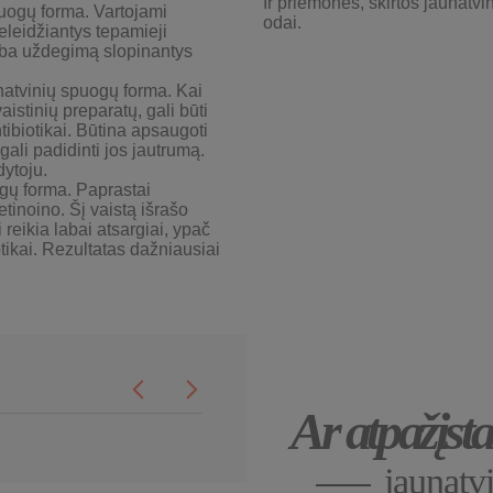
Ir priemonės, skirtos jaunatvi
puogų forma
.
Vartojami
odai.
eleidžiantys tepamieji
arba uždegimą slopinantys
atvinių spuogų forma
.
Kai
stinių preparatų, gali būti
tibiotikai. Būtina apsaugoti
gali padidinti jos jautrumą.
dytoju.
ogų forma
.
Paprastai
tinoino. Šį vaistą išrašo
i reikia labai atsargiai, ypač
tikai. Rezultatas dažniausiai
Ar atpažįsta
jaunatv