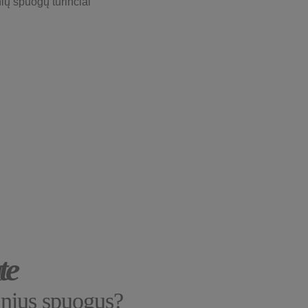
nių spuogų turinčiai
te
inius spuogus?