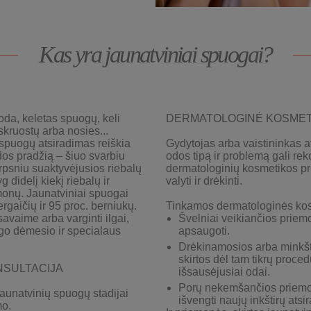
Kas yra jaunatviniai spuogai?
i oda, keletas spuogų, keli
DERMATOLOGINĖ KOSME
 skruostų arba nosies...
spuogų atsiradimas reiškia
Gydytojas arba vaistininkas 
dos pradžią – šiuo svarbiu
odos tipą ir problemą gali r
psniu suaktyvėjusios riebalų
dermatologinių kosmetikos pr
g didelį kiekį riebalų ir
valyti ir drėkinti.
monų. Jaunatviniai spuogai
rgaičių ir 95 proc. berniukų.
Tinkamos dermatologinės ko
 savaime arba varginti ilgai,
Švelniai veikiančios priemo
ngo dėmesio ir specialaus
apsaugoti.
Drėkinamosios arba minkš
skirtos dėl tam tikrų proce
SULTACIJA
išsausėjusiai odai.
Porų nekemšančios priem
aunatvinių spuogų stadijai
išvengti naujų inkštirų atsi
mo.