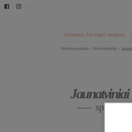
...
TERMINIS ŠALTINIO VANDUO
Pradinis puslapis
Odos ekspertai
Jaunat
›
›
Jaunatviniai
spuogai