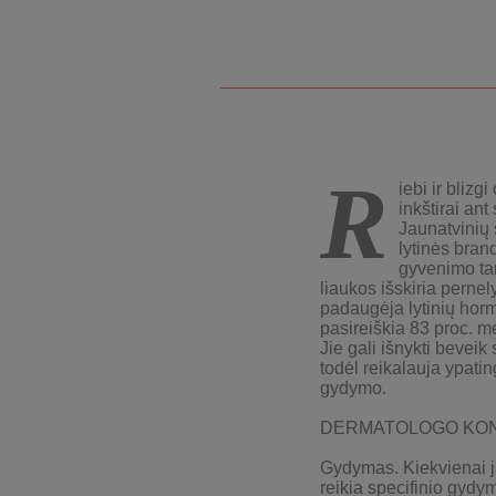
R
iebi ir blizg
inkštirai ant
Jaunatvinių 
lytinės bran
gyvenimo tar
liaukos išskiria pernely
padaugėja lytinių hor
pasireiškia 83 proc. me
Jie gali išnykti beveik
todėl reikalauja ypati
gydymo.
DERMATOLOGO KON
Gydymas. Kiekvienai
j
reikia specifinio gydy