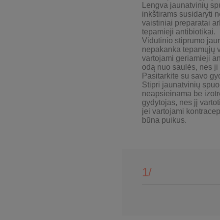
Lengva j
aunatvinių s
inkštirams susidaryti n
vaistiniai preparatai 
tepamieji antibiotikai.
Vidutinio stiprumo j
aun
nepakanka tepamųjų vai
vartojami geriamieji an
odą nuo saulės, nes ji 
Pasitarkite su savo gy
Stipri j
aunatvinių spu
neapsieinama be izotre
gydytojas, nes jį vartot
jei vartojami kontracep
būna puikus.
1
/