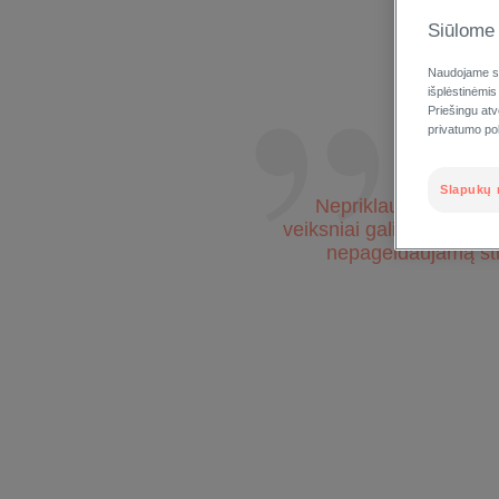
Siūlome 
Naudojame sl
išplėstinėmis
Priešingu at
privatumo poli
Slapukų 
Nepriklausomai nuo o
veiksniai gali padidinti o
nepageidaujamą stip