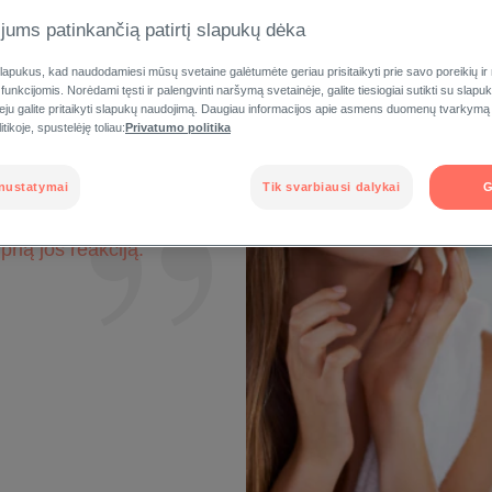
jums patinkančią patirtį slapukų dėka
apukus, kad naudodamiesi mūsų svetaine galėtumėte geriau prisitaikyti prie savo poreikių ir
 funkcijomis. Norėdami tęsti ir palengvinti naršymą svetainėje, galite tiesiogiai sutikti su slap
veju galite pritaikyti slapukų naudojimą. Daugiau informacijos apie asmens duomenų tvarkymą
tikoje, spustelėję toliau:
Privatumo politika
nustatymai
Tik svarbiausi dalykai
G
dos tipo tam tikri
dos jautrumą ir sukelti
rią jos reakciją.