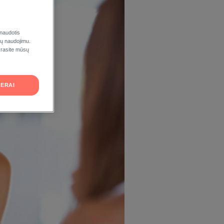
 naudotis
ukų naudojimu.
 rasite mūsų
ERAI