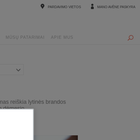
PARDAVIMO VIETOS
MANO AVÈNE PASKYRA
MŪSŲ PATARIMAI
APIE MUS
mas reiškia lytinės brandos
go dėmesio.