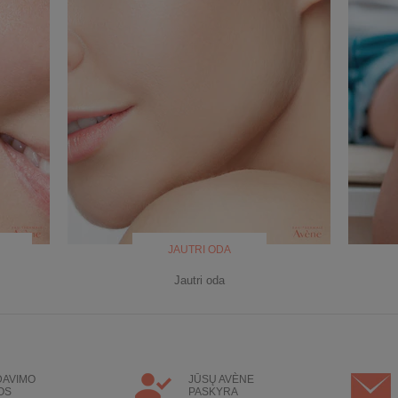
JAUTRI ODA
Jautri oda
DAVIMO
JŪSŲ AVÈNE
OS
PASKYRA