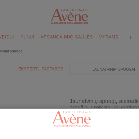
VEIDUI
KŪNUI
APSAUGA NUO SAULĖS
VYRAMS
viniai spuogai
EKSPERTŲ PASTABOS
JAUNATVINIAI SPUOGAI
Jaunatvinių spuogų atsiradi
pradžią ir reikalauja ypatin