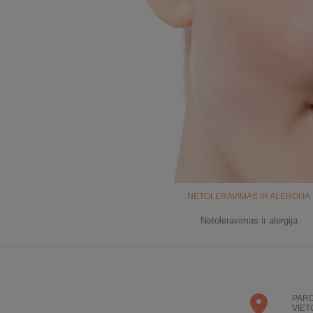
NETOLERAVIMAS IR ALERGIJA
Netoleravimas ir alergija
PAR
VIET