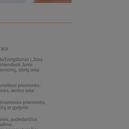
TIKA
atsižvelgdamas į Jūsų
ekomenduoti Jums
iemonių, skirtų odai
smetikos priemonės:
nės, skirtos odai
tinamosios priemonės,
dūrų ar gydymo
onės, padedančios
radimo.