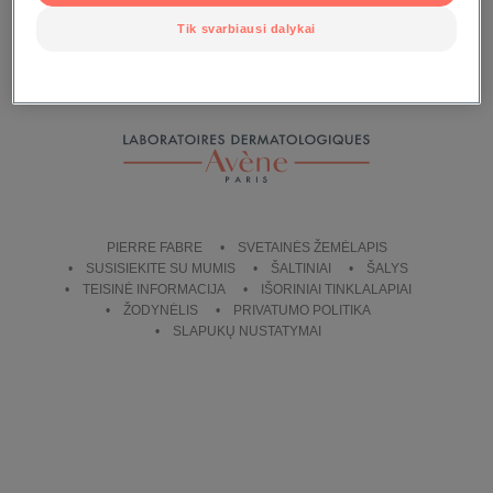
Tik svarbiausi dalykai
SUSISIEKITE
SU MUMIS
PIERRE FABRE
SVETAINĖS ŽEMĖLAPIS
SUSISIEKITE SU MUMIS
ŠALTINIAI
ŠALYS
TEISINĖ INFORMACIJA
IŠORINIAI TINKLALAPIAI
ŽODYNĖLIS
PRIVATUMO POLITIKA
SLAPUKŲ NUSTATYMAI