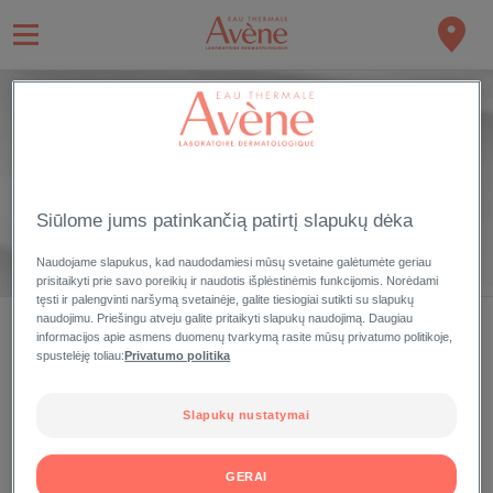
PRIEMONIŲ LINIJA
TRIXERA NUTRITION
Skirta sausai ir labai sausai odai, tinka naudoti visai šeimai
(kūdikiams nuo 1 mėnesio).
Siūlome jums patinkančią patirtį slapukų dėka
Naudojame slapukus, kad naudodamiesi mūsų svetaine galėtumėte geriau
prisitaikyti prie savo poreikių ir naudotis išplėstinėmis funkcijomis. Norėdami
tęsti ir palengvinti naršymą svetainėje, galite tiesiogiai sutikti su slapukų
naudojimu. Priešingu atveju galite pritaikyti slapukų naudojimą. Daugiau
informacijos apie asmens duomenų tvarkymą rasite mūsų privatumo politikoje,
spustelėję toliau:
Privatumo politika
PARDAVIMO
VIETOS
Slapukų nustatymai
JŪSŲ AVÈNE
GERAI
PASKYRA