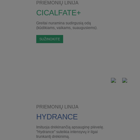
PRIEMONIŲ LINIJA
CICALFATE+
Greitai nuramina sudirgusią odą
(kūdikiams, vaikams, suaugusiems).
SUŽINOKITE
PRIEMONIŲ LINIJA
HYDRANCE
Imituoja drėkinančią apsauginę plėvelę.
"Hydrance" suteikia intensyvų ir ilgai
trunkantį drėkinimą.