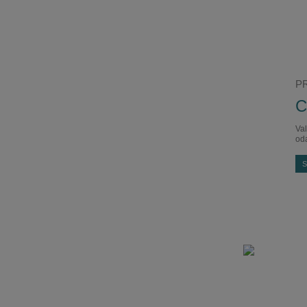
PR
C
Val
od
S