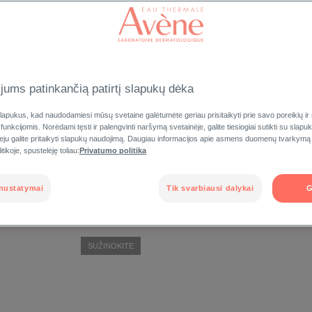
SPECIALI PRIEŽIŪRA
jums patinkančią patirtį slapukų dėka
apukus, kad naudodamiesi mūsų svetaine galėtumėte geriau prisitaikyti prie savo poreikių ir
PRIEMONIŲ LINIJA
 funkcijomis. Norėdami tęsti ir palengvinti naršymą svetainėje, galite tiesiogiai sutikti su slap
veju galite pritaikyti slapukų naudojimą. Daugiau informacijos apie asmens duomenų tvarkymą
TOLERANCE
tikoje, spustelėję toliau:
Privatumo politika
HYDRA-10
nustatymai
Tik svarbiausi dalykai
G
100 % natūralios kilmės drėkinančios
priemonės. Padeda atkurti natūralius
odos drėgmės resursus ir apsaugoti
natūralią odos mikrobiomą.
SUŽINOKITE