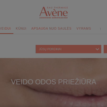
VEIDUI
KŪNUI
APSAUGA NUO SAULĖS
VYRAMS
JŪSŲ POREIKIAI
VEIDO ODOS PRIEŽIŪRA