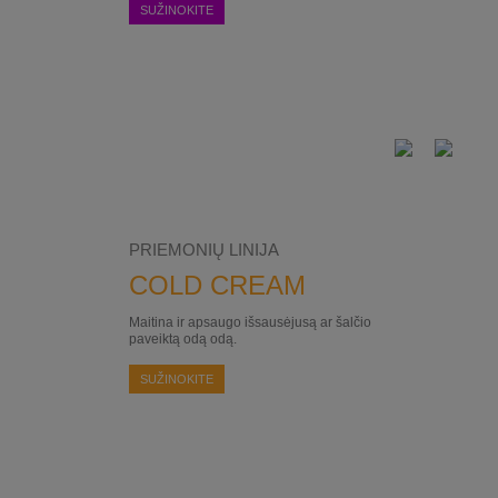
SUŽINOKITE
PRIEMONIŲ LINIJA
COLD CREAM
Maitina ir apsaugo išsausėjusą ar šalčio
paveiktą odą odą.
SUŽINOKITE