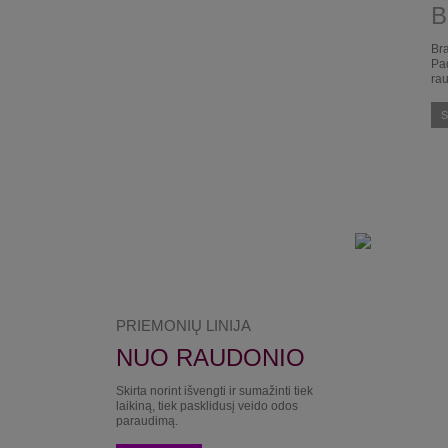
B
Bra
Pad
ra
S
PRIEMONIŲ LINIJA
NUO RAUDONIO
Skirta norint išvengti ir sumažinti tiek
laikiną, tiek pasklidusį veido odos
paraudimą.