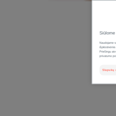
Siūlome 
Naudojame sl
išplėstinėmis
Priešingu at
privatumo poli
Slapukų 