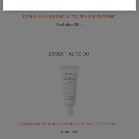
DRĖKINAMASIS KREMAS "TOLÉRANCE EXTRÊME"
Sterili tūbelė 50 ml
ESSENTIAL VEIDUI
RAMINAMASIS AKIŲ KONTŪRO KREMAS "ESSENTIAL"
10 ml tūbelė