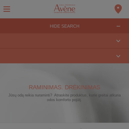
HIDE SEARCH
RAMINIMAS. DRĖKINIMAS
Jūsų odą reikia nuraminti? Atraskite produktus, kurie greitai atkuria
odos komforto pojūtį.