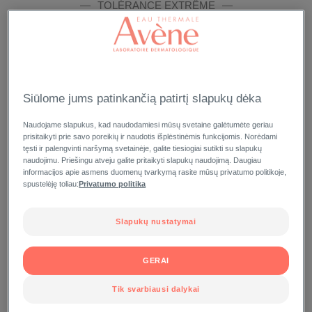
TOLÉRANCE EXTRÊME
Siūlome jums patinkančią patirtį slapukų dėka
Naudojame slapukus, kad naudodamiesi mūsų svetaine galėtumėte geriau
prisitaikyti prie savo poreikių ir naudotis išplėstinėmis funkcijomis. Norėdami
tęsti ir palengvinti naršymą svetainėje, galite tiesiogiai sutikti su slapukų
naudojimu. Priešingu atveju galite pritaikyti slapukų naudojimą. Daugiau
VALOMASIS LOSJONAS „TOLÉRANCE EXTRÊME“
informacijos apie asmens duomenų tvarkymą rasite mūsų privatumo politikoje,
Sterili tūbelė 200 ml
spustelėję toliau:
Privatumo politika
Slapukų nustatymai
GERAI
Tik svarbiausi dalykai