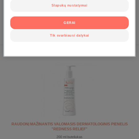
Slapukų nustatymai
RAMINAMASIS KREMINIS VALIKLIS „CLEANANCE HYDRA“
GERAI
200 ml buteliukas
Tik svarbiausi dalykai
NUO RAUDONIO
RAUDONĮ MAŽINANTIS VALOMASIS DERMATOLOGINIS PIENELIS
"REDNESS RELIEF"
200 ml buteliukas