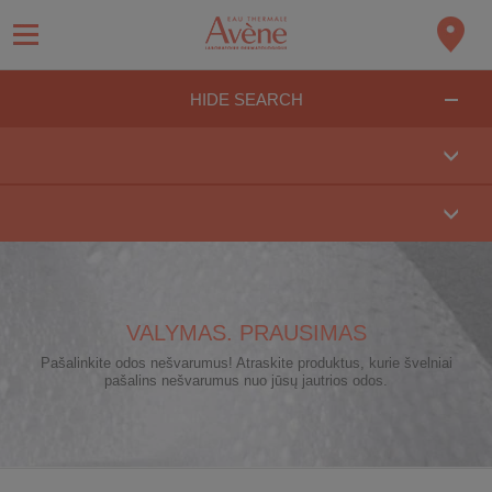
HIDE SEARCH
VALYMAS. PRAUSIMAS
Pašalinkite odos nešvarumus! Atraskite produktus, kurie švelniai
pašalins nešvarumus nuo jūsų jautrios odos.