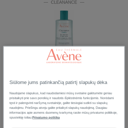
CLEANANCE
MICELINIS VANDUO „CLEANANCE“
400 ml buteliukas
Siūlome jums patinkančią patirtį slapukų dėka
Naudojame slapukus, kad naudodamiesi mūsų svetaine galėtumėte geriau
prisitaikyti prie savo poreikių ir naudotis išplėstinėmis funkcijomis. Norėdami
tęsti ir palengvinti naršymą svetainėje, galite tiesiogiai sutikti su slapukų
naudojimu. Priešingu atveju galite pritaikyti slapukų naudojimą. Daugiau
informacijos apie asmens duomenų tvarkymą rasite mūsų privatumo politikoje,
spustelėję toliau:
Privatumo politika