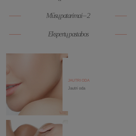
Mūsų patarimai – 2
Ekspertų pastabos
JAUTRI ODA
Jautri oda