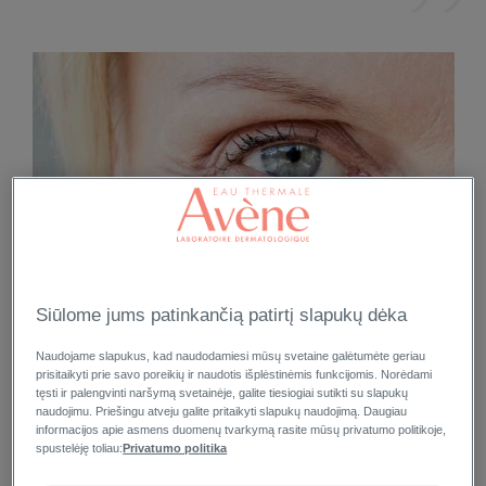
Siūlome jums patinkančią patirtį slapukų dėka
Naudojame slapukus, kad naudodamiesi mūsų svetaine galėtumėte geriau
prisitaikyti prie savo poreikių ir naudotis išplėstinėmis funkcijomis. Norėdami
tęsti ir palengvinti naršymą svetainėje, galite tiesiogiai sutikti su slapukų
naudojimu. Priešingu atveju galite pritaikyti slapukų naudojimą. Daugiau
informacijos apie asmens duomenų tvarkymą rasite mūsų privatumo politikoje,
spustelėję toliau:
Privatumo politika