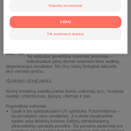
Slapukų nustatymai
Odos senėjimas
GERAI
K
Tik svarbiausi dalykai
ODĖL ODA SENSTA?
VIDINIS SENĖJIMAS
Tai natūralus genetiškai nulemtas procesas –
individualaus genų derinio nulemtos lėtos audinių
degeneracijos rezultatas. Ne visų mūsų biologinis laikrodis
tiksi vienodu greičiu.
IŠORINIS SENĖJIMAS
Išorinį senėjimą sukelia įvairūs išorės veiksniai, pvz.: buvimas
saulėje, užterštumas, įtampa, rūkimas ir pan.
Pagrindiniai veiksniai
Saulė ir jos spinduliuojami UV spinduliai.
Fotosenėjimas –
tai pirmalaikis odos senėjimas. Jį sukelia daugkartinis
saulės arba dirbtinių šviesos šaltinių spinduliuojamų
ultravioletinių spindulių poveikis. Šio poveikio padariniai yra
ilgalaikiai, jie pasireiškia tiek paviršiniuose, tiek giluminiuose