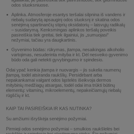
odos sluoksniuose.
Aplinka.
Atmosferoje esantys teršalai silpnina iš vandens ir
riebalų sudarytą apsauginį odos sluoksnį ir skatina odos
senėjimą spartinančių stiprių oksidatorių – laisvųjų radikalų
– susidarymą. Kenksmingas aplinkos teršalų poveikis
pasireiškia tiek greitai, tiek ilgainiui, jis „sumuojasi“
nežymiai, tačiau yra daugkartinis.
Gyvenimo būdas:
rūkymas, įtampa, nesaikingas alkoholio
vartojimas, nesuderinta mityba ir kt. Dėl nesveiko gyvenimo
būdo oda gali netekti gyvybingumo ir spindesio.
Odai ypač kenkia įtampa ir nuovargis – jis sukelia raumenų
įtampą, todėl atsiranda raukšlių. Persidirbant arba
nepakankamai valgant odos ląstelės išeikvoja dermos
mitybinių medžiagų atsargas, todėl odai ima trūkti būtinų
elementų: vitaminų, mikroelementų, nepakeičiamųjų riebalų
rūgščių ir kt.
KAIP TAI PASIREIŠKIA IR KAS NUTINKA?
Su amžiumi išryškėja senėjimo požymiai.
Pirmieji odos senėjimo požymiai – smulkios raukšlelės bei
raukšlės ir spindesio bei elastingumo stoka.
Šie požymiai