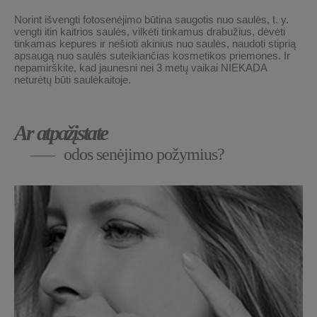
Norint išvengti fotosenėjimo būtina saugotis nuo saulės, t. y.
vengti itin kaitrios saulės, vilkėti tinkamus drabužius, dėvėti
tinkamas kepures ir nešioti akinius nuo saulės, naudoti stiprią
apsaugą nuo saulės suteikiančias kosmetikos priemones. Ir
nepamirškite, kad jaunesni nei 3 metų vaikai NIEKADA
neturėtų būti saulėkaitoje.
Ar atpažįstate
odos senėjimo požymius?