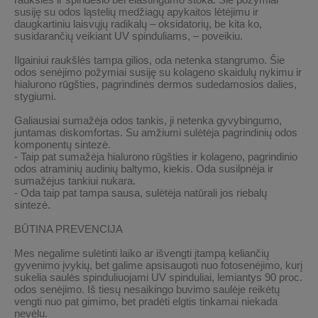
susiję su odos ląstelių medžiagų apykaitos lėtėjimu ir
daugkartiniu laisvųjų radikalų – oksidatorių, be kita ko,
susidarančių veikiant UV spinduliams, – poveikiu.
Ilgainiui raukšlės tampa gilios, oda netenka stangrumo.
Šie
odos senėjimo požymiai susiję su kolageno skaidulų nykimu ir
hialurono rūgšties, pagrindinės dermos sudedamosios dalies,
stygiumi.
Galiausiai sumažėja odos tankis, ji netenka gyvybingumo,
juntamas diskomfortas.
Su amžiumi sulėtėja pagrindinių odos
komponentų sintezė.
- Taip pat sumažėja hialurono rūgšties ir kolageno, pagrindinio
odos atraminių audinių baltymo, kiekis. Oda susilpnėja ir
sumažėjus tankiui nukara.
- Oda taip pat tampa sausa, sulėtėja natūrali jos riebalų
sintezė.
BŪTINA PREVENCIJA
Mes negalime sulėtinti laiko ar išvengti įtampą keliančių
gyvenimo įvykių, bet galime apsisaugoti nuo fotosenėjimo, kurį
sukelia saulės spinduliuojami UV spinduliai, lemiantys 90 proc.
odos senėjimo. Iš tiesų nesaikingo buvimo saulėje reikėtų
vengti nuo pat gimimo, bet pradėti elgtis tinkamai niekada
nevėlu.