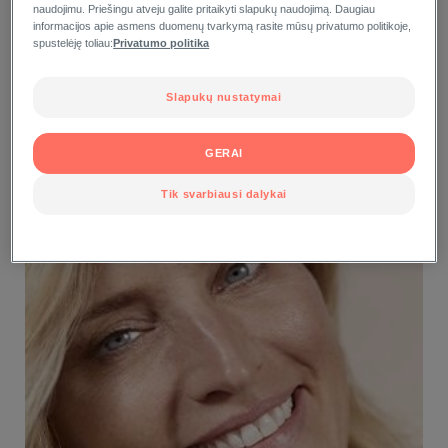
naudojimu. Priešingu atveju galite pritaikyti slapukų naudojimą. Daugiau
informacijos apie asmens duomenų tvarkymą rasite mūsų privatumo politikoje,
spustelėję toliau:
Privatumo politika
KOVOJANTI SU ODOS SENĖJIMU
Slapukų nustatymai
Spindesį suteikiantis ritualas nuo senėjimo
GERAI
Tik svarbiausi dalykai