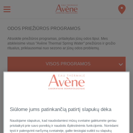
ODOS PRIEŽIŪROS PROGRAMOS
Atraskite priežiūros programas, pritaikytas jūsų odos tipui. Mes
atskleisime visus "Avène Thermal Spring Water" priežiūros ir grožio
ritualus, priklausomai nuo sezono ar jūsų odos problemų.
VISOS PROGRAMOS
Siūlome jums patinkančią patirtį slapukų dėka
Naudojame slapukus, kad naudodamiesi mūsų svetaine galėtumėte geriau
prisitaikyti prie savo poreikių ir naudotis išplėstinėmis funkcijomis. Norėdami
tęsti ir palengvinti naršymą svetainėje, galite tiesiogiai sutikti su slapukų