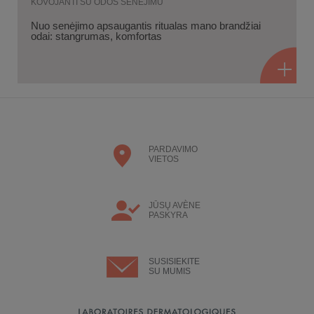
KOVOJANTI SU ODOS SENĖJIMU
Nuo senėjimo apsaugantis ritualas mano brandžiai
odai: stangrumas, komfortas
PARDAVIMO
VIETOS
JŪSŲ AVÈNE
PASKYRA
SUSISIEKITE
SU MUMIS