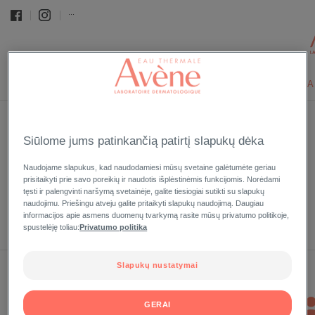
...
TERMINIS ŠALTINIO VANDUO
VEIDUI
KŪNUI
APSA
Pradinis puslapis
Glossary
Kerozė
›
›
Siūlome jums patinkančią patirtį slapukų dėka
KEROZĖ
Naudojame slapukus, kad naudodamiesi mūsų svetaine galėtumėte geriau
prisitaikyti prie savo poreikių ir naudotis išplėstinėmis funkcijomis. Norėdami
Odos sausumas.
tęsti ir palengvinti naršymą svetainėje, galite tiesiogiai sutikti su slapukų
naudojimu. Priešingu atveju galite pritaikyti slapukų naudojimą. Daugiau
Back to glossary
informacijos apie asmens duomenų tvarkymą rasite mūsų privatumo politikoje,
spustelėję toliau:
Privatumo politika
Slapukų nustatymai
PARDAVIMO
GERAI
VIETOS