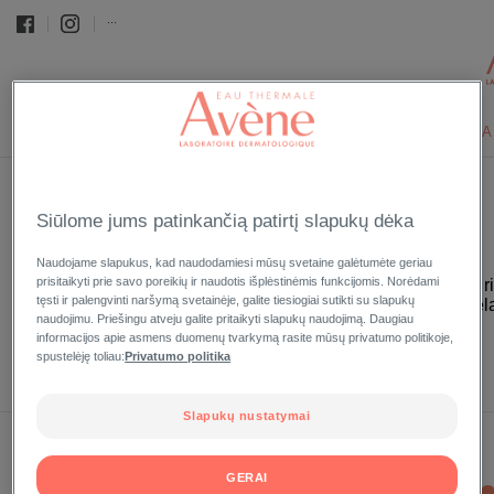
...
TERMINIS ŠALTINIO VANDUO
VEIDUI
KŪNUI
APSA
Pradinis puslapis
Glossary
Vitaminas A arba retinoinė rūgštis
›
›
Siūlome jums patinkančią patirtį slapukų dėka
VITAMINAS A ARBA RETINOINĖ RŪGŠTIS
Naudojame slapukus, kad naudodamiesi mūsų svetaine galėtumėte geriau
prisitaikyti prie savo poreikių ir naudotis išplėstinėmis funkcijomis. Norėdami
Vitaminai skirstomi į dvi grupes: tirpus vandenyje ir tirpus 
tęsti ir palengvinti naršymą svetainėje, galite tiesiogiai sutikti su slapukų
augimą ir gerina regėjimą. Poveikis odai – stimuliuoja m
naudojimu. Priešingu atveju galite pritaikyti slapukų naudojimą. Daugiau
informacijos apie asmens duomenų tvarkymą rasite mūsų privatumo politikoje,
Back to glossary
spustelėję toliau:
Privatumo politika
Slapukų nustatymai
GERAI
PARDAVIMO