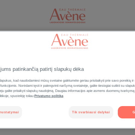
VEIDUI
KŪNUI
APSAUGA NUO SAULĖS
VYRAMS
PRISIJUNGTI
jums patinkančią patirtį slapukų dėka
gauti naudą iš
apukus, kad naudodamiesi mūsų svetaine galėtumėte geriau prisitaikyti prie savo poreikių ir
legijos
 funkcijomis. Norėdami tęsti ir palengvinti naršymą svetainėje, galite tiesiogiai sutikti su slap
Pamiršote slaptažod
veju galite pritaikyti slapukų naudojimą. Daugiau informacijos apie asmens duomenų tvarkymą
tikoje, spustelėję toliau:
Privatumo politika
nustatymai
Tik svarbiausi dalykai
G