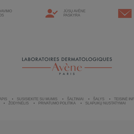
DAVIMO
JŪSŲ AVÈNE
OS
PASKYRA
APIS
SUSISIEKITE SU MUMIS
ŠALTINIAI
ŠALYS
TEISINĖ I
ŽODYNĖLIS
PRIVATUMO POLITIKA
SLAPUKŲ NUSTATYMAI