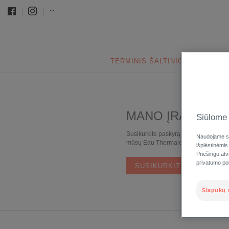
...
TERMINIS ŠALTINIO VANDUO
MANO ĮRAŠAI
Siūlome 
Susikurkite paskyrą, kad galėtumėte 
Naudojame sl
mūsų Eau Thermale Aveve narių privi
išplėstinėmis
Priešingu at
privatumo poli
SUSIKURKITE PASKYRĄ
Slapukų 