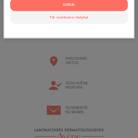
Susikurkite paskyrą, kad galėtumėte gauti naudą iš mūsų Eau
GERAI
Thermale Aveve narių privilegijos
Tik svarbiausi dalykai
SUSIKURKITE PASKYRĄ
PARDAVIMO
VIETOS
JŪSŲ AVÈNE
PASKYRA
SUSISIEKITE
SU MUMIS