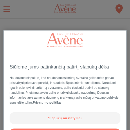
PRISIJUNGTI
Užsiregistruokite ir mėgaukitės mūsų išskirtinio Eau Thermale
Aveve kliento privilegijomis
Siūlome jums patinkančią patirtį slapukų dėka
Naudojame slapukus, kad naudodamiesi mūsų svetaine galėtumėte geriau
prisitaikyti prie savo poreikių ir naudotis išplėstinėmis funkcijomis. Norėdami
tęsti ir palengvinti naršymą svetainėje, galite tiesiogiai sutikti su slapukų
Pamiršote slaptažodį?
naudojimu. Priešingu atveju galite pritaikyti slapukų naudojimą. Daugiau
informacijos apie asmens duomenų tvarkymą rasite mūsų privatumo politikoje,
spustelėję toliau:
Privatumo politika
Slapukų nustatymai
MANO ĮRAŠAI