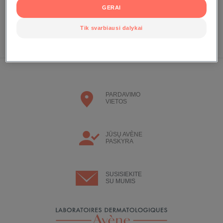
Susikurkite paskyrą, kad galėtumėte gauti naudą iš mūsų Eau
GERAI
Thermale Aveve narių privilegijos
Tik svarbiausi dalykai
SUSIKURKITE PASKYRĄ
PARDAVIMO
VIETOS
JŪSŲ AVÈNE
PASKYRA
SUSISIEKITE
SU MUMIS