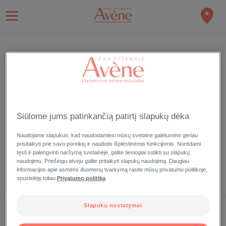
PRISIJUNGTI
Užsiregistruokite ir mėgaukitės mūsų išskirtinio Eau Thermale
Aveve kliento privilegijomis
Siūlome jums patinkančią patirtį slapukų dėka
Naudojame slapukus, kad naudodamiesi mūsų svetaine galėtumėte geriau
prisitaikyti prie savo poreikių ir naudotis išplėstinėmis funkcijomis. Norėdami
tęsti ir palengvinti naršymą svetainėje, galite tiesiogiai sutikti su slapukų
Pamiršote slaptažodį?
naudojimu. Priešingu atveju galite pritaikyti slapukų naudojimą. Daugiau
informacijos apie asmens duomenų tvarkymą rasite mūsų privatumo politikoje,
spustelėję toliau:
Privatumo politika
Slapukų nustatymai
MANO ĮRAŠAI