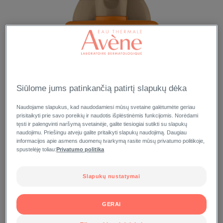
Siūlome jums patinkančią patirtį slapukų dėka
Naudojame slapukus, kad naudodamiesi mūsų svetaine galėtumėte geriau
prisitaikyti prie savo poreikių ir naudotis išplėstinėmis funkcijomis. Norėdami
tęsti ir palengvinti naršymą svetainėje, galite tiesiogiai sutikti su slapukų
naudojimu. Priešingu atveju galite pritaikyti slapukų naudojimą. Daugiau
informacijos apie asmens duomenų tvarkymą rasite mūsų privatumo politikoje,
spustelėję toliau:
Privatumo politika
Slapukų nustatymai
GERAI