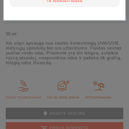
Tik svarbiausi dalykai
50 ml
Itin stipri apsauga nuo saulės kenksmingų UVA/UVB,
mėlynųjų spindulių bei oro užterštumo. Fluidas skirtas
jautriai veido odai. Priemonė yra itin lengva, suteikia
rusvą atspalvį, neapsunkina odos ir palieka tik gražią,
tolygią odos išvaizdą.
PUIKIAI TOLERUOJAMAS
TOLYGI VEIDO SPALVA
FOTOAPSAUGINIS
RASKITE VAISTINĘ
PIRKITE INTERNETU