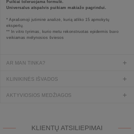
Puikiai toleruojama formulė.
Universalus atspalvis puikiam makiažo pagrindui.
* Aprašomoji jutiminė analizė, kurią atliko 15 apmokytų
ekspertų.
** In vitro tyrimas, kurio metu rekonstruotas epidermis buvo
veikiamas mėlynosios šviesos
AR MAN TINKA?
KLINIKINĖS IŠVADOS
AKTYVIOSIOS MEDŽIAGOS
KLIENTŲ ATSILIEPIMAI