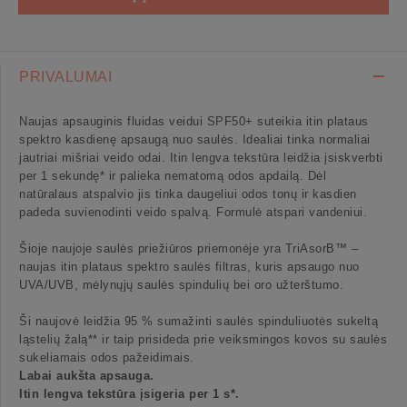
PRIVALUMAI
Naujas apsauginis fluidas veidui SPF50+ suteikia itin plataus
spektro kasdienę apsaugą nuo saulės. Idealiai tinka normaliai
jautriai mišriai veido odai. Itin lengva tekstūra leidžia įsiskverbti
per 1 sekundę* ir palieka nematomą odos apdailą. Dėl
natūralaus atspalvio jis tinka daugeliui odos tonų ir kasdien
padeda suvienodinti veido spalvą. Formulė atspari vandeniui.
Šioje naujoje saulės priežiūros priemonėje yra TriAsorB™ –
naujas itin plataus spektro saulės filtras, kuris apsaugo nuo
UVA/UVB, mėlynųjų saulės spindulių bei oro užterštumo.
Ši naujovė leidžia 95 % sumažinti saulės spinduliuotės sukeltą
ląstelių žalą** ir taip prisideda prie veiksmingos kovos su saulės
sukeliamais odos pažeidimais.
Labai aukšta apsauga.
Itin lengva tekstūra įsigeria per 1 s*.