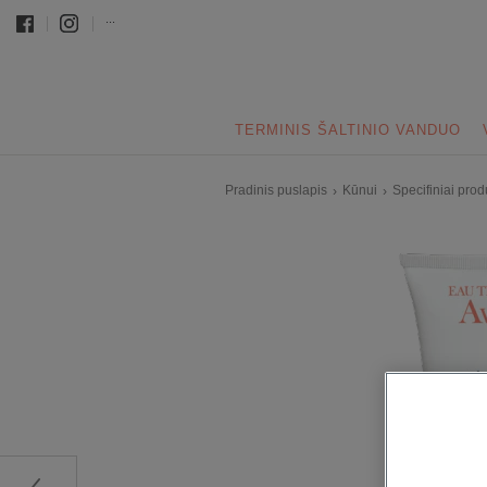
...
TERMINIS ŠALTINIO VANDUO
Pradinis puslapis
Kūnui
Specifiniai prod
›
›