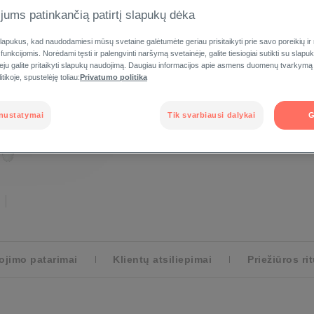
jums patinkančią patirtį slapukų dėka
RAMINA
BE KVAPIKLIŲ
DRĖKINA
apukus, kad naudodamiesi mūsų svetaine galėtumėte geriau prisitaikyti prie savo poreikių ir
 funkcijomis. Norėdami tęsti ir palengvinti naršymą svetainėje, galite tiesiogiai sutikti su slap
RASKITE VAISTIN
veju galite pritaikyti slapukų naudojimą. Daugiau informacijos apie asmens duomenų tvarkymą
tikoje, spustelėję toliau:
Privatumo politika
nustatymai
Tik svarbiausi dalykai
G
jimo patarimai
Klientų atsiliepimai
Priežiūros ri