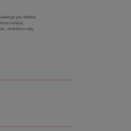
Sudėtyje yra didelės
ltinio vanduo,
is, minkština odą.