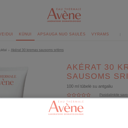
VEIDUI
KŪNUI
APSAUGA NUO SAULĖS
VYRAMS
uktai
Akérat 30 kremas sausoms sritims
›
AKÉRAT 30 K
SAUSOMS SRI
100 ml tūbelė su antgaliu
Pasidalinkite sa
Grąžina odai elastingumą, p
alkūnių, kelių, pėdų, rankų i