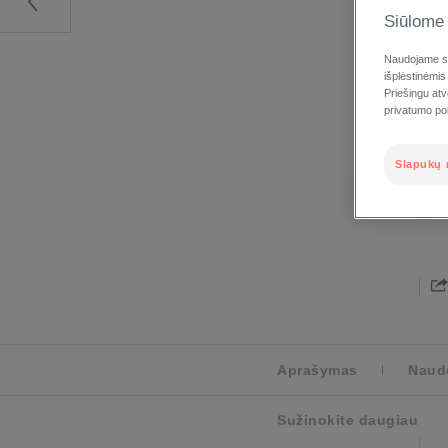
Siūlome 
Naudojame sl
išplėstinėmis
Priešingu at
privatumo poli
Slapukų 
Aprašymas
Naudo
Sužinokite daugiau