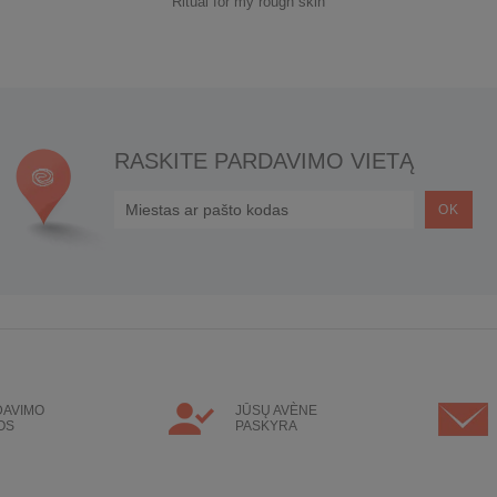
Ritual for my rough skin
RASKITE PARDAVIMO VIETĄ
DAVIMO
JŪSŲ AVÈNE
OS
PASKYRA