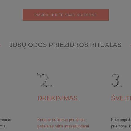
PASIDALINKITE SAVO NUOMONE
JŪSŲ ODOS PRIEŽIŪROS RITUALAS
DRĖKINIMAS
ŠVEIT
kamomis
Kartą ar du kartus per dieną
Kaip papild
mis.
pažeistas sritis įmasažuodami
priemonę, k