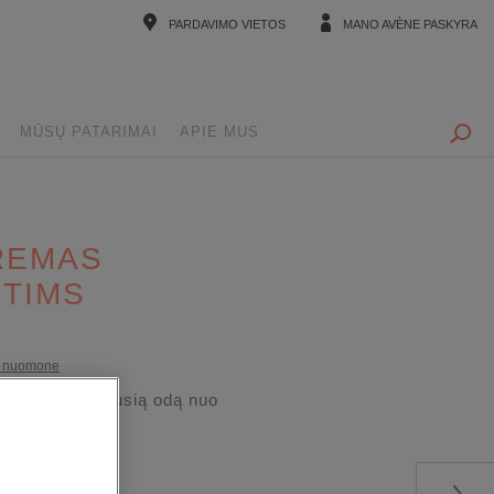
PARDAVIMO VIETOS
MANO AVÈNE PASKYRA
MŪSŲ PATARIMAI
APIE MUS
AKERAT
REMAS
TIMS
vo nuomone
ašalina sugrubusią odą nuo
r galvos odos.