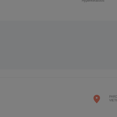
Hyperkeratosis
PAR
VIET