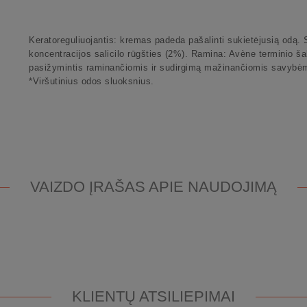
Keratoreguliuojantis: kremas padeda pašalinti sukietėjusią odą. 
koncentracijos salicilo rūgšties (2%). Ramina: Avène terminio ša
pasižymintis raminančiomis ir sudirgimą mažinančiomis savybėm
*Viršutinius odos sluoksnius.
VAIZDO ĮRAŠAS APIE NAUDOJIMĄ
KLIENTŲ ATSILIEPIMAI