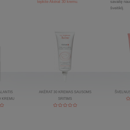
tepkite Akérat 30 kremu.
savaitę nau
šveitiklį.
ALANTIS
AKÉRAT 30 KREMAS SAUSOMS
ŠVELNUS
D KREMU
SRITIMS