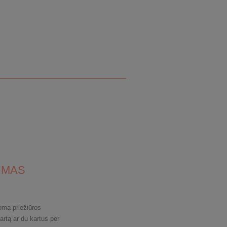
IMAS
omą priežiūros
artą ar du kartus per