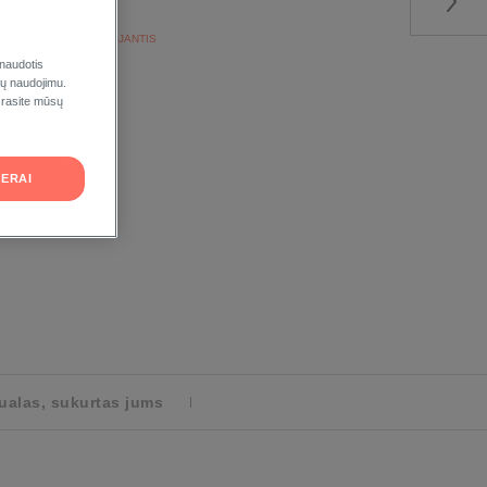
KERATOREGULIUOJANTIS
 naudotis
ukų naudojimu.
Ę
 rasite mūsų
ERAI
tualas, sukurtas jums