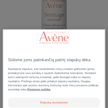
Siūlome jums patinkančią patirtį slapukų dėka
Naudojame slapukus, kad naudodamiesi mūsų svetaine galėtumėte geriau
prisitaikyti prie savo poreikių ir naudotis išplėstinėmis funkcijomis. Norėdami
tęsti ir palengvinti naršymą svetainėje, galite tiesiogiai sutikti su slapukų
naudojimu. Priešingu atveju galite pritaikyti slapukų naudojimą. Daugiau
informacijos apie asmens duomenų tvarkymą rasite mūsų privatumo politikoje,
spustelėję toliau:
Privatumo politika
Slapukų nustatymai