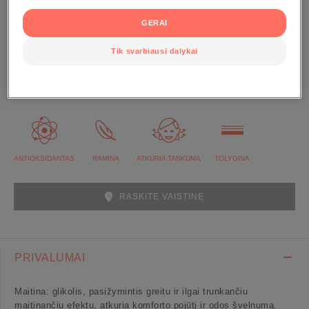
GERAI
40 ml dozatorius be oro
Tik svarbiausi dalykai
Brandžiai, jautriai odai suteikia komforto pojūtį,
stangrumą ir gyvybingumą. Odos spalva tampa tolygi,
vėl švyti.
ANTIOKSIDANTAS
RAMINA
ATKURIA TANKUMĄ
TOLYGINA
RASKITE VAISTINĘ
PRIVALUMAI
Maitina: glikolis, pasižymintis greitu ir ilgai trunkančiu
maitinančiu efektu, atkuria komforto pojūtį ir odos švelnumą.