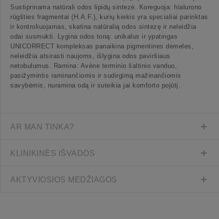
Sustiprinama natūrali odos lipidų sintezė. Koreguoja: hialurono
rūgšties fragmentai (H.A.F.), kurių kiekis yra specialiai parinktas
ir kontroliuojamas, skatina natūralią odos sintezę ir neleidžia
odai susmukti. Lygina odos toną: unikalus ir ypatingas
UNICORRECT kompleksas panaikina pigmentines dėmeles,
neleidžia atsirasti naujoms, išlygina odos paviršiaus
netobulumus. Ramina: Avène terminio šaltinio vanduo,
pasižymintis raminančiomis ir sudirgimą mažinančiomis
savybėmis, nuramina odą ir suteikia jai komforto pojūtį.
AR MAN TINKA?
KLINIKINĖS IŠVADOS
AKTYVIOSIOS MEDŽIAGOS