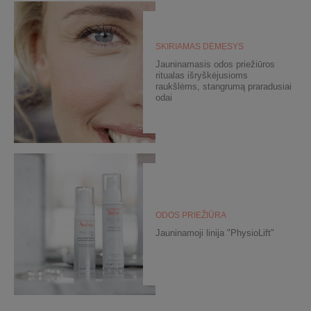
SKIRIAMAS DĖMESYS
Jauninamasis odos priežiūros
ritualas išryškėjusioms
raukšlėms, stangrumą praradusiai
odai
ODOS PRIEŽIŪRA
Jauninamoji linija "PhysioLift"