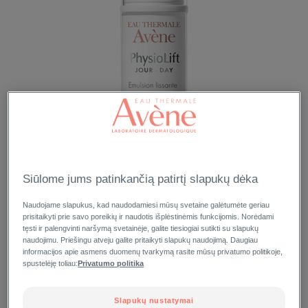
Siūlome jums patinkančią patirtį slapukų dėka
Naudojame slapukus, kad naudodamiesi mūsų svetaine galėtumėte geriau
prisitaikyti prie savo poreikių ir naudotis išplėstinėmis funkcijomis. Norėdami
tęsti ir palengvinti naršymą svetainėje, galite tiesiogiai sutikti su slapukų
naudojimu. Priešingu atveju galite pritaikyti slapukų naudojimą. Daugiau
informacijos apie asmens duomenų tvarkymą rasite mūsų privatumo politikoje,
spustelėję toliau:
Privatumo politika
Slapukų nustatymai