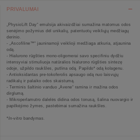
PRIVALUMAI
„PhysioLift Day“ emulsija akivaizdžiai sumažina matomus odos
senėjimo požymius dėl unikalių, patentuotų veikliųjų medžiagų
derinio.
- „Ascofiline™“ jauninamoji veiklioji medžiaga atkuria, atjaunina
odą.
- Hialurono rūgšties mono-oligomerai savo specifiniu dydžiu
intensyviai stimuliuoja natūralios hialurono rūgšties sintezę
odoje, užpildo raukšles, putlina odą. Papildo* odą kolagenu.
- Antioksidantas pre-tokoferolis apsaugo odą nuo laisvųjų
radikalų ir palaiko odos skaistumą.
- Terminis šaltinio vanduo „Avene“ ramina ir mažina odos
dirglumą.
- Mikroperlamutro dalelės didina odos tonusą, šalina nuovargio ir
papilkėjimo žymes, pastebimai sumažina raukšles.
*
In-vitro
bandymas.