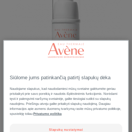
Siūlome jums patinkančią patirtį slapukų dėka
Naudojame slapukus, kad naudodamiesi mūsų svetaine galėtumėte geriau
prisitaikyti prie savo poreikių ir naudotis išplėstinėmis funkcijomis. Norėdami
tęsti ir palengvinti naršymą svetainėje, galite tiesiogiai sutikti su slapukų
naudojimu. Priešingu atveju galite pritaikyti slapukų naudojimą. Daugiau
informacijos apie asmens duomenų tvarkymą rasite mūsų privatumo politikoje,
spustelėję toliau:
Privatumo politika
Slapukų nustatymai