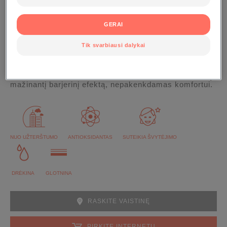
GERAI
Tik svarbiausi dalykai
30 ml buteliukas su pompa
Šis gelinės tekstūros kremas išlygina ir sukuria taršą
mažinantį barjerinį efektą, nepakenkdamas komfortui.
NUO UŽTERŠTUMO
ANTIOKSIDANTAS
SUTEIKIA ŠVYTĖJIMO
DRĖKINA
GLOTNINA
RASKITE VAISTINĘ
PIRKITE INTERNETU