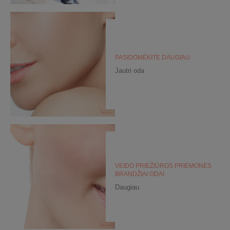
PASIDOMĖKITE DAUGIAU
Jautri oda
VEIDO PRIEŽIŪROS PRIEMONĖS
BRANDŽIAI ODAI
Daugiau